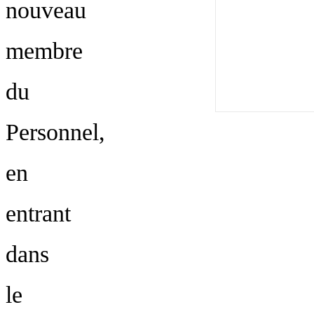
nouveau
membre
du
Personnel,
NOUS CONTACTE
en
entrant
dans
le