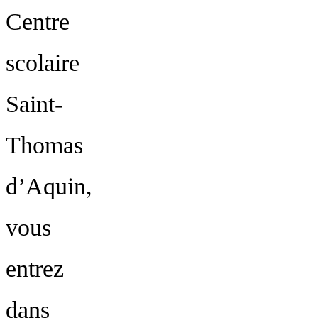
Centre
Besoin d’aide ?
scolaire
Saint-
Vous souhaitez en savoir plus s
Thomas
répondre à toutes vos questions
d’Aquin,
vous
entrez
Contact
dans