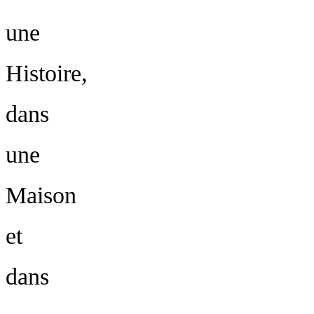
une
Histoire,
dans
Site
une
concerné
Maison
Envoyer
et
dans