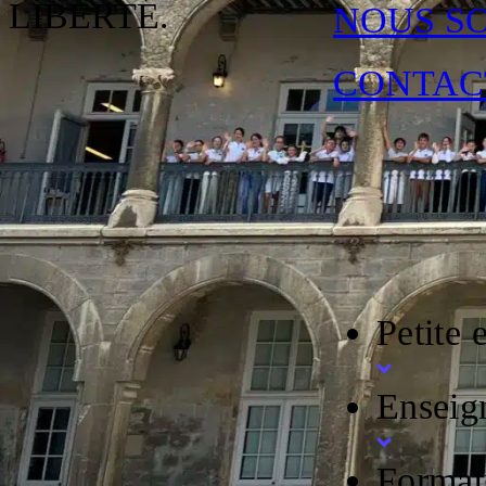
LIBERTÉ.
NOUS S
CONTAC
UN PARCOURS ÉDUCATIF 
PETITE ENFANCE, ECOLES
EN SAVOIR +
Petite 
SUPÉRIEUR
Enseig
EN SAVOIR +
Format