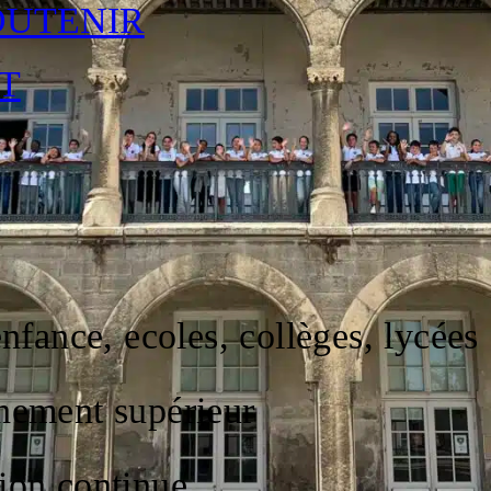
OUTENIR
T
COMPLET
, COLLÈGES, LYCÉES
enfance, ecoles, collèges, lycées
nement supérieur
ion continue